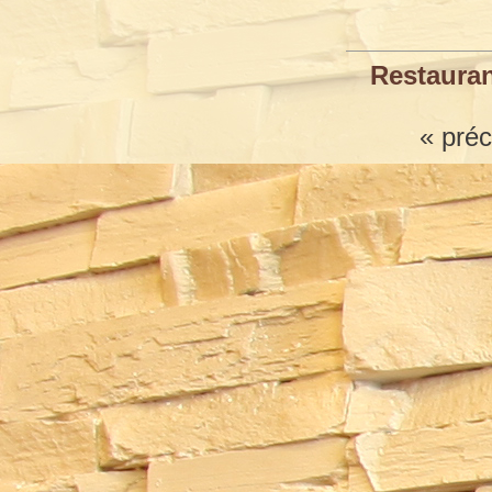
Restauran
« pré